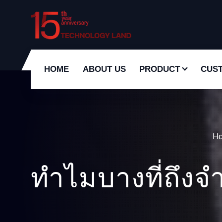
S
k
i
p
t
HOME
ABOUT US
PRODUCT
CUS
o
c
o
n
t
H
e
n
t
ทำไมบางที่ถึงจ